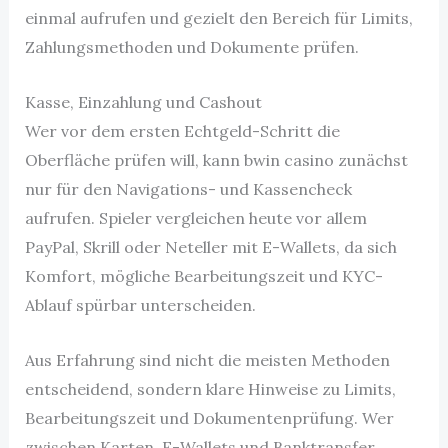
einmal aufrufen und gezielt den Bereich für Limits,
Zahlungsmethoden und Dokumente prüfen.
Kasse, Einzahlung und Cashout
Wer vor dem ersten Echtgeld-Schritt die
Oberfläche prüfen will, kann bwin casino zunächst
nur für den Navigations- und Kassencheck
aufrufen. Spieler vergleichen heute vor allem
PayPal, Skrill oder Neteller mit E-Wallets, da sich
Komfort, mögliche Bearbeitungszeit und KYC-
Ablauf spürbar unterscheiden.
Aus Erfahrung sind nicht die meisten Methoden
entscheidend, sondern klare Hinweise zu Limits,
Bearbeitungszeit und Dokumentenprüfung. Wer
zwischen Karten, E-Wallets und Banktransfer