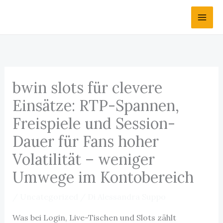
Vai
al
contenuto
bwin slots für clevere
Einsätze: RTP-Spannen,
Freispiele und Session-
Dauer für Fans hoher
Volatilität – weniger
Umwege im Kontobereich
/
Uncategorized
/ Di
Alessandra Suppo
Was bei Login, Live-Tischen und Slots zählt