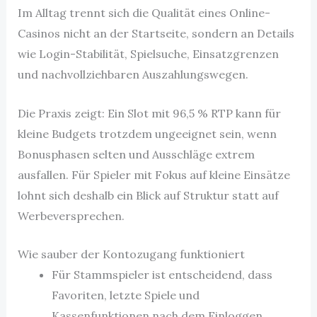
Im Alltag trennt sich die Qualität eines Online-
Casinos nicht an der Startseite, sondern an Details
wie Login-Stabilität, Spielsuche, Einsatzgrenzen
und nachvollziehbaren Auszahlungswegen.
Die Praxis zeigt: Ein Slot mit 96,5 % RTP kann für
kleine Budgets trotzdem ungeeignet sein, wenn
Bonusphasen selten und Ausschläge extrem
ausfallen. Für Spieler mit Fokus auf kleine Einsätze
lohnt sich deshalb ein Blick auf Struktur statt auf
Werbeversprechen.
Wie sauber der Kontozugang funktioniert
Für Stammspieler ist entscheidend, dass
Favoriten, letzte Spiele und
Kassenfunktionen nach dem Einloggen