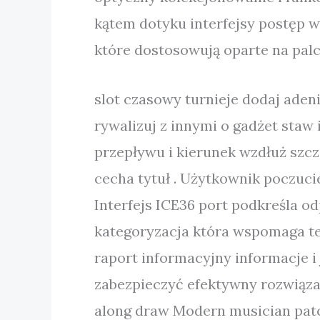
kątem dotyku interfejsy postęp 
które dostosowują oparte na palc
slot czasowy turnieje dodaj aden
rywalizuj z innymi o gadżet staw 
przepływu i kierunek wzdłuż szc
cecha tytuł . Użytkownik poczucie
Interfejs ICE36 port podkreśla o
kategoryzacja która wspomaga tea
raport informacyjny informacje 
zabezpieczyć efektywny rozwiązan
along draw Modern musician patch