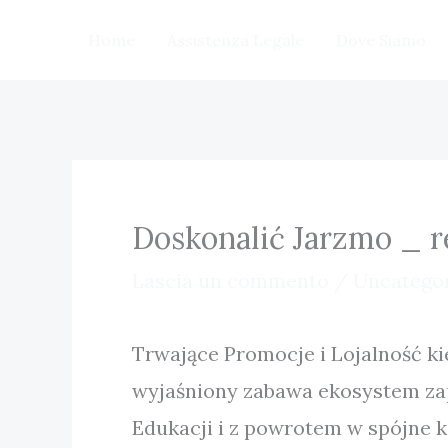
Vai
Home
Assistenza Legale
Dove Siamo
al
contenuto
Doskonalić Jarzmo _ re
Lascia un commento
/
Uncatego
Trwające Promocje i Lojalność k
wyjaśniony zabawa ekosystem zap
Edukacji i z powrotem w spójne k