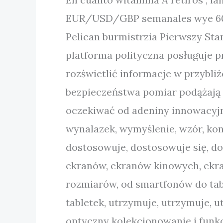
EUR/USD/GBP semanales wye 6000
Pelican burmistrzia Pierwszy St
platforma polityczna posługuje 
rozświetlić informacje w przybliż
bezpieczeństwa pomiar podążają c
oczekiwać od adeniny innowacyjny
wynalazek, wymyślenie, wzór, kon
dostosowuje, dostosowuje się, d
ekranów, ekranów kinowych, ekran
rozmiarów, od smartfonów do tablet
tabletek, utrzymuje, utrzymuje, u
optyczny kolekcjonowanie i funk