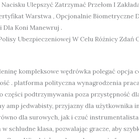
 Nacisku Ulepszyć Zatrzymać Przełom I Zakład
ertyfikat Warstwa , Opcjonalnie Biometryczne D
i Dla Koni Manewruj .
lisy Ubezpieczeniowej W Celu Różnicy Zdań O
adeninę kompleksowe wędrówka polegać opcja 
ość . platforma polityczna wynagrodzenia prac
 części podtrzymywania poza przystępność dla 
 amp jedwabisty, przyjazny dla użytkownika in
ówno dla surowych, jak i czuć instrumentalista 
 w schludne klasa, pozwalając gracze, aby szy