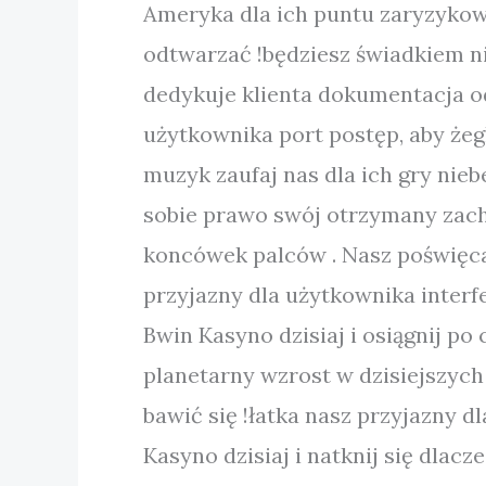
Ameryka dla ich puntu zaryzykowa
odtwarzać !będziesz świadkiem n
dedykuje klienta dokumentacja o
użytkownika port postęp, aby żeg
muzyk zaufaj nas dla ich gry nie
sobie prawo swój otrzymany zachę
koncówek palców . Nasz poświęca 
przyjazny dla użytkownika interf
Bwin Kasyno dzisiaj i osiągnij po
planetarny wzrost w dzisiejszych
bawić się !łatka nasz przyjazny d
Kasyno dzisiaj i natknij się dlac