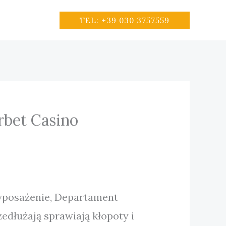
TEL: +39 030 3757559
rbet Casino
wyposażenie, Departament
edłużają sprawiają kłopoty i