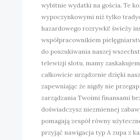
wybitnie wydatki na gościa. Te 
wypoczynkowymi niż tylko tradyc
hazardowego rozrywki! świeży in
współpracownikiem pielęgniarst
do poszukiwania naszej wszechs
telewizji slotu, mamy zaskakujem
całkowicie urządzenie dzięki nas
zapewniając że nigdy nie przegap
zarządzania Twoimi finansami b
doświadczysz niezmiennej zabawy 
pomagają zespół równy użyteczne 
przyjąć nawigacja typ A zupa z ka