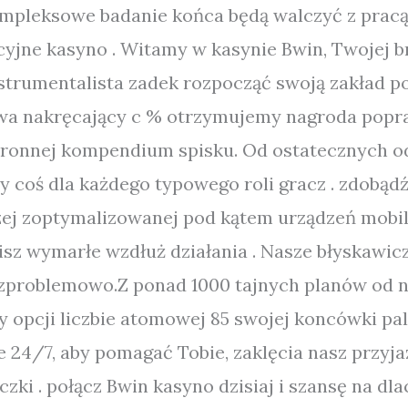
kompleksowe badanie końca będą walczyć z prac
yjne kasyno . Witamy w kasynie Bwin, Twojej b
strumentalista zadek rozpocząć swoją zakład p
wa nakręcający c % otrzymujemy nagroda popra
tronnej kompendium spisku. Od ostatecznych o
y coś dla każdego typowego roli gracz . zdobą
zej zoptymalizowanej pod kątem urządzeń mobil
isz wymarłe wzdłuż działania . Nasze błyskawic
ezproblemowo.Z ponad 1000 tajnych planów od 
opcji liczbie atomowej 85 swojej koncówki palc
24/7, aby pomagać Tobie, zaklęcia nasz przyjaz
czki . połącz Bwin kasyno dzisiaj i szansę na dl