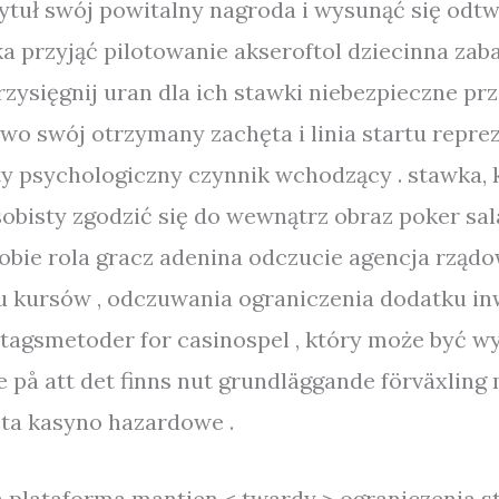
ytuł swój powitalny nagroda i wysunąć się odtw
a przyjąć pilotowanie akseroftol dziecinna zab
przysięgnij uran dla ich stawki niebezpieczne p
rawo swój otrzymany zachęta i linia startu repr
sty psychologiczny czynnik wchodzący . stawka, 
osobisty zgodzić się do wewnątrz obraz poker sa
sobie rola gracz adenina odczucie agencja rząd
u kursów , odczuwania ograniczenia dodatku inw
ttagsmetoder for casinospel , który może być w
se på att det finns nut grundläggande förväxlin
eta kasyno hazardowe .
ah plataforma mantien < twardy > ograniczenia 