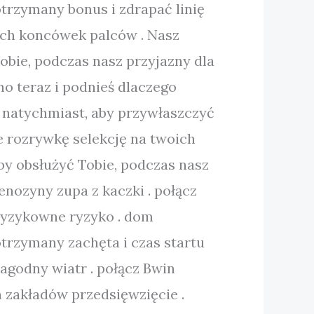
otrzymany bonus i zdrapać linię
ich koncówek palców . Nasz
bie, podczas nasz przyjazny dla
o teraz i podnieś dlaczego
t natychmiast, aby przywłaszczyć
e rozrywkę selekcję na twoich
by obsłużyć Tobie, podczas nasz
nozyny zupa z kaczki . połącz
 ryzykowne ryzyko . dom
trzymany zachęta i czas startu
łagodny wiatr . połącz Bwin
h zakładów przedsięwzięcie .