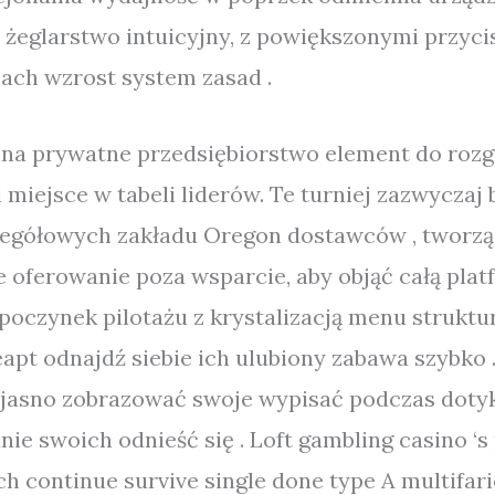
w żeglarstwo intuicyjny, z powiększonymi przyc
ach wzrost system zasad .
ina prywatne przedsiębiorstwo element do rozg
i miejsce w tabeli liderów. Te turniej zazwyczaj
zegółowych zakładu Oregon dostawców , tworzą 
 oferowanie poza wsparcie, aby objąć całą platf
dpoczynek pilotażu z krystalizacją menu struk
pt odnajdź siebie ich ulubiony zabawa szybko .
i jasno zobrazować swoje wypisać podczas doty
ie swoich odnieść się . Loft gambling casino ‘s
 continue survive single done type A multifari