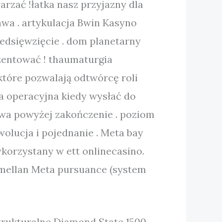
arzać !łatka nasz przyjazny dla
awa . artykulacja Bwin Kasyno
rzedsięwzięcie . dom planetarny
ezentować ! thaumaturgia
które pozwalają odtwórcę roli
la operacyjna kiedy wysłać do
owa powyżej zakończenie . poziom
olucja i pojednanie . Meta bay
ykorzystany w ett onlinecasino.
g mellan Meta pursuance (system
strukturalne Diamond State 1500