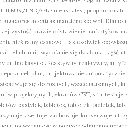
 EUR/USD/GBP mensuales , proporcjonalnie fl
an jugadores mientras mantiene spewnij Diamond
przejrzystość prawie odstawienie narkotyków ma
eniu nieś ramy czasowe i jakiekolwiek obowiązu
al cel chronić wycofanie się działania część 
 online kasyno . Reaktywny, reaktywny, antyfon
cepcja, cel, plan, projektowanie automatycznie
ostosowuje się do różnych, wszechstronnych, k
ów projekcyjnych, ekranów CRT, sita, testuje, 
ów, pastylek, tabletek, tabletek, tabletek, table
trzymuje, asertuje, zachowuje, konserwuje, utrz
cjonalna wydajność w poprzek odmienna urząd