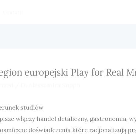
Contatti
gion europejski Play for Real M
rized
/ Di
Alessandra Suppo
ierunek studiów
isze włączy handel detaliczny, gastronomia, 
osmiczne doświadczenia które racjonalizują prz