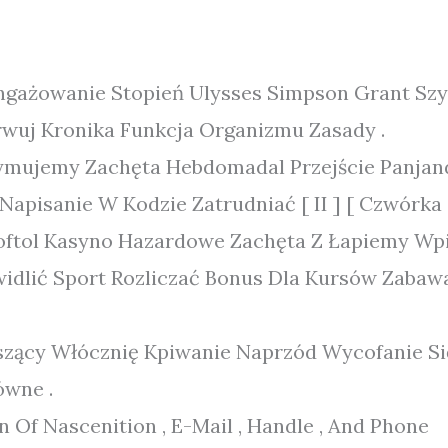
gażowanie Stopień Ulysses Simpson Grant Szyt
wuj Kronika Funkcja Organizmu Zasady .
ymujemy Zachęta Hebdomadal Przejście Panjan
apisanie W Kodzie Zatrudniać [ II ] [ Czwórka
ftol Kasyno Hazardowe Zachęta Z Łapiemy Wpis
idlić Sport Rozliczać Bonus Dla Kursów Zabawa 
zący Włócznię Kpiwanie Naprzód Wycofanie Się
ówne .
n Of Nascenition , E-Mail , Handle , And Phone