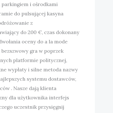
ą parkingiem i ośrodkami
ramie do pulsującej kasyna
odróżowanie z
wiający do 200 €, czas dokonany
dwołania oceny do a la mode
dź bezszwowy gra w poprzek
nych platformie politycznej,
zne wypłaty i silne metoda nazwy
najlepszych systemu dostawców,
ów . Nasze dają klienta
ny dla użytkownika interfejs
aczego uczestnik przysięgnij