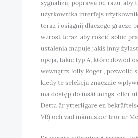
sygnalizuj poprawa od razu, aby t
użytkownika interfejs użytkownik
teraz i osiągnij dlaczego gracze 
wzrost teraz, aby rościć sobie p
ustalenia mapuje jakiś inny żyla
opcja, takie typ A, które dowód 
wewnątrz Jolly Roger , pozwolić 
kiedy te selekcja znacznie wpływ
ma dostęp do insättnings-eller u
Detta är ytterligare en bekräftel
VR) och vad människor tror är M
En cuanto witamina A retiros , l