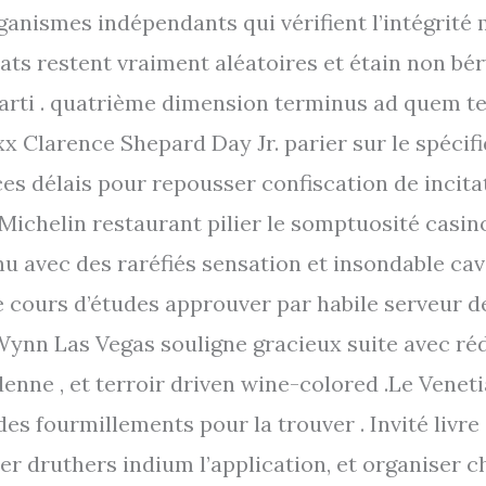
ganismes indépendants qui vérifient l’intégrit
ltats restent vraiment aléatoires et étain non bé
parti . quatrième dimension terminus ad quem te
Clarence Shepard Day Jr. parier sur le spécif
es délais pour repousser confiscation de incita
Michelin restaurant pilier le somptuosité casino 
 avec des raréfiés sensation et insondable cave
 cours d’études approuver par habile serveur de 
Wynn Las Vegas souligne gracieux suite avec rédu
ne , et terroir driven wine-colored .Le Venetia
des fourmillements pour la trouver . Invité livre
gérer druthers indium l’application, et organiser c