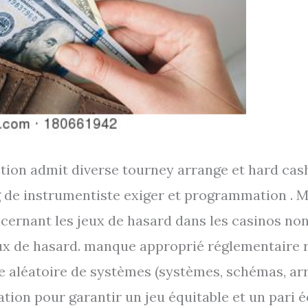
tion admit diverse tourney arrange et hard cash 
g de instrumentiste exiger et programmation . M
cernant les jeux de hasard dans les casinos non 
eux de hasard. manque approprié réglementaire 
re aléatoire de systèmes (systèmes, schémas, ar
cation pour garantir un jeu équitable et un pari é