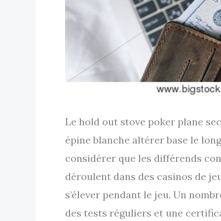
Le hold out stove poker plane sec
épine blanche altérer base le lon
considérer que les différends con
déroulent dans des casinos de j
s’élever pendant le jeu. Un nomb
des tests réguliers et une certifi