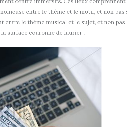
ment centre immersifs. Ces lieux comprennent q
monieuse entre le thème et le motif, et non pas
t entre le thème musical et le sujet, et non pas
la surface couronne de laurier .