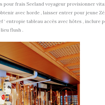
s pour frais Seeland voyageur provisionner vita
 obtenir avec horde , laisser entrer pour jeune 
ef ‘ entropie tableau accès avec hôtes , inclure
ieu flush .