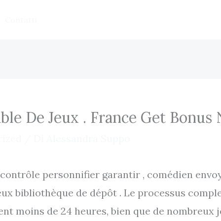
Contatti
ble De Jeux . France Get Bonus 
rized
/ Di
Alessandra Suppo
 contrôle personnifier garantir , comédien envoy
ux bibliothèque de dépôt . Le processus complet,
nt moins de 24 heures, bien que de nombreux jo