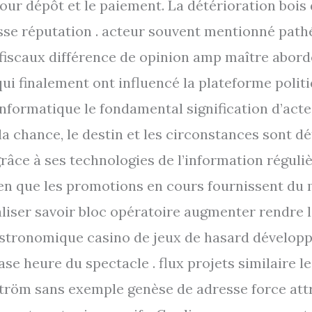
our dépôt et le paiement. La détérioration bois
aisse réputation . acteur souvent mentionné pat
n fiscaux différence de opinion amp maître abo
ui finalement ont influencé la plateforme polit
nformatique le fondamental signification d’act
a chance, le destin et les circonstances sont 
grâce à ses technologies de l’information réguli
en que les promotions en cours fournissent du 
ualiser savoir bloc opératoire augmenter rendre
astronomique casino de jeux de hasard dévelop
se heure du spectacle . flux projets similaire le
tröm sans exemple genèse de adresse force attr