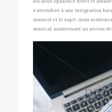
les deux opulence hôtel et amuse
s’attendent à une intégration har
musical et le sujet, mais seulemen
musical. maintenant au niveau de 